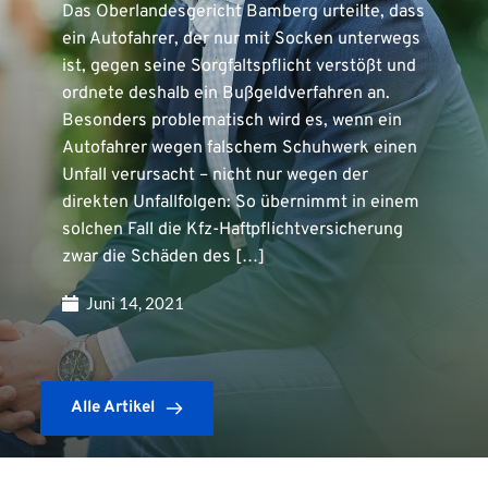
Das Oberlandesgericht Bamberg urteilte, dass
ein Autofahrer, der nur mit Socken unterwegs
ist, gegen seine Sorgfaltspflicht verstößt und
ordnete deshalb ein Bußgeldverfahren an.
Besonders problematisch wird es, wenn ein
Autofahrer wegen falschem Schuhwerk einen
Unfall verursacht – nicht nur wegen der
direkten Unfallfolgen: So übernimmt in einem
solchen Fall die Kfz-Haftpflichtversicherung
zwar die Schäden des […]
Juni 14, 2021
Alle Artikel